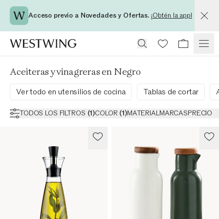
Acceso previo a Novedades y Ofertas.
¡Obtén la app!
Aceiteras y vinagreras en Negro
Ver todo en utensilios de cocina
Tablas de cortar
TODOS LOS FILTROS
(
1
)
COLOR
(
1
)
MATERIAL
MARCAS
PRECIO