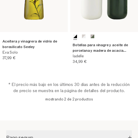
Aceitera y vinagrera de vidrio de
Botellas para vinagre y aceite de
borosilicato Seeley
porcelana y madera de acacia
Eva Solo
Essentials, set de 2
ladelle
Precio actual
37,99 €
Precio actual
34,99 €
* El precio más bajo en los últimos 30 días antes de la reducción
de precio se muestra en la página de detalles del producto.
mostrando 2 de 2 productos
Pago seguro