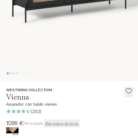
WESTWING COLLECTION
Vienna
Aparador con tejido vienés
(252)
Precio actual
1099 €
IVA incluido.
Más gastos de envío