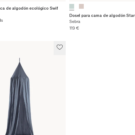
ica de algodón ecológico Swif
Dosel para cama de algodón Star
ds
Sebra
Precio actual
119 €