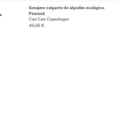
Sonajero colgante de algodón ecológico
Peacock
s
Cam Cam Copenhagen
Precio actual
49,99 €