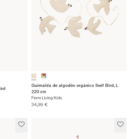
Guirnalda de algodón orgánico Swif Bird, L
ird
220 cm
Ferm Living Kids
Precio actual
34,99 €