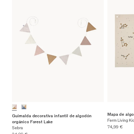
Mapa de algo
Guirnalda decorativa infantil de algodón
Ferm Living Ki
orgánico Forest Lake
Precio actual
74,99 €
Sebra