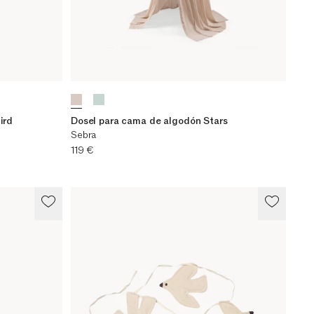
ird
Dosel para cama de algodón Stars
Sebra
Precio actual
119 €