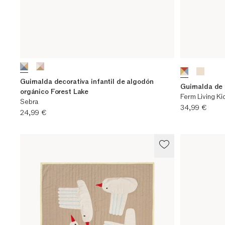
Guirnalda decorativa infantil de algodón
Guirnalda de 
orgánico Forest Lake
Ferm Living Ki
Sebra
Precio actual
34,99 €
Precio actual
24,99 €