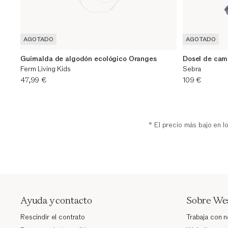
AGOTADO
AGOTADO
Guirnalda de algodón ecológico Oranges
Dosel de cam
Ferm Living Kids
Sebra
Precio actual
Precio actual
47,99 €
109 €
* El precio más bajo en l
Ayuda y contacto
Sobre We
Rescindir el contrato
Trabaja con 