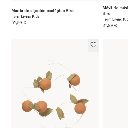
Móvil de mús
Manta de algodón ecológico Bird
Bird
Ferm Living Kids
Ferm Living Ki
Precio actual
57,99 €
Precio actual
37,99 €