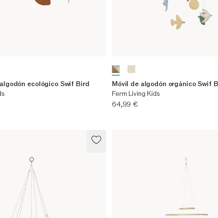
algodón ecológico Swif Bird
Móvil de algodón orgánico Swif B
ds
Ferm Living Kids
Precio actual
64,99 €