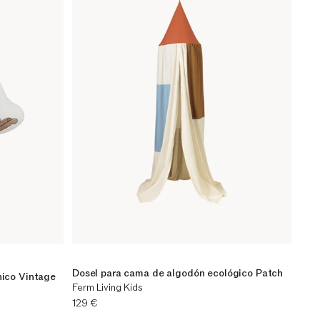
Dosel para cama de algodón ecológico Patch
nico Vintage
Ferm Living Kids
Precio actual
129 €