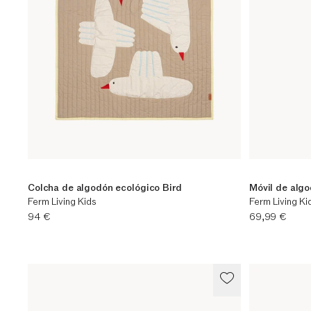
Colcha de algodón ecológico Bird
Móvil de alg
Ferm Living Kids
Ferm Living Ki
Precio actual
Precio actual
94 €
69,99 €