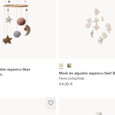
odón orgánico Skye
Móvil de algodón orgánico Swif B
ds
Ferm Living Kids
Precio actual
64,99 €