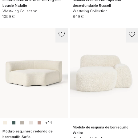
bouclé Natalie
desenfundable Russell
Westwing Collection
Westwing Collection
Precio actual
Precio actual
1099 €
849 €
+
14
Módulo de esquina de borreguillo
Módulo esquinero redondo de
Wolke
borreguillo Sofia