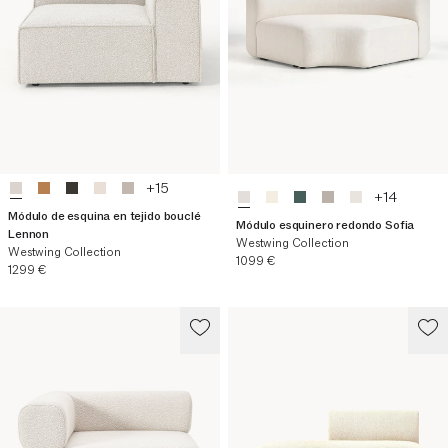
+
15
+
14
Módulo de esquina en tejido bouclé
Módulo esquinero redondo Sofia
Lennon
Westwing Collection
Westwing Collection
Precio actual
1099 €
Precio actual
1299 €