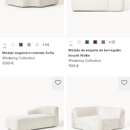
+
15
+
14
Módulo de esquina de borreguillo
Módulo esquinero redondo Sofia
bouclé Wolke
Westwing Collection
Westwing Collection
Precio actual
1099 €
Precio actual
1199 €