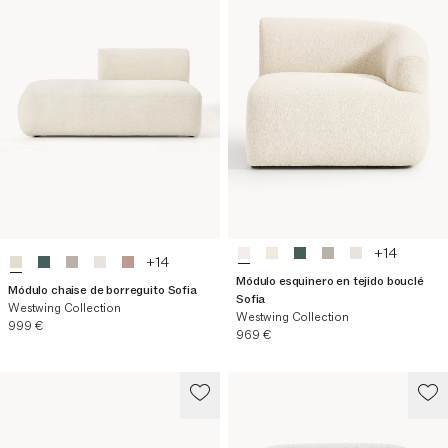
+
14
+
14
Módulo esquinero en tejido bouclé
Módulo chaise de borreguito Sofia
Sofia
Westwing Collection
Westwing Collection
Precio actual
999 €
Precio actual
969 €