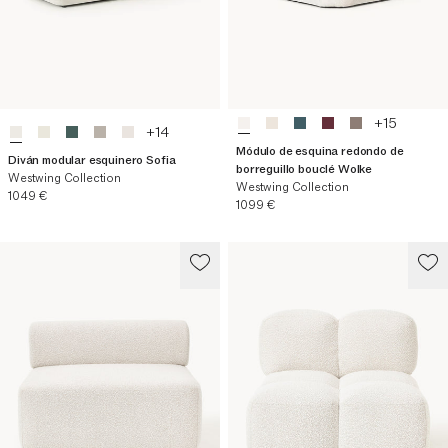
+
15
+
14
Módulo de esquina redondo de
Diván modular esquinero Sofia
borreguillo bouclé Wolke
Westwing Collection
Westwing Collection
Precio actual
1049 €
Precio actual
1099 €