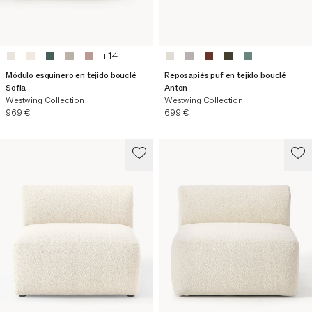
+
14
Módulo esquinero en tejido bouclé
Reposapiés puf en tejido bouclé
Sofia
Anton
Westwing Collection
Westwing Collection
Precio actual
Precio actual
969 €
699 €