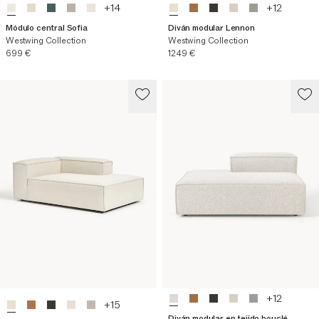
+
14
+
12
Módulo central Sofia
Diván modular Lennon
Westwing Collection
Westwing Collection
Precio actual
Precio actual
699 €
1249 €
+
12
+
15
Diván modular en tejido bouclé