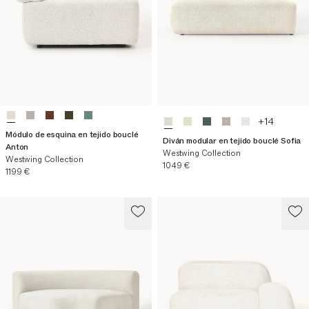
+
14
Módulo de esquina en tejido bouclé
Diván modular en tejido bouclé Sofia
Anton
Westwing Collection
Westwing Collection
Precio actual
1049 €
Precio actual
1199 €