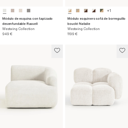
+
1
Módulo de esquina con tapizado
Módulo esquinero sofá de borreguillo
desenfundable Russell
bouclé Natalie
Westwing Collection
Westwing Collection
Precio actual
Precio actual
949 €
1199 €