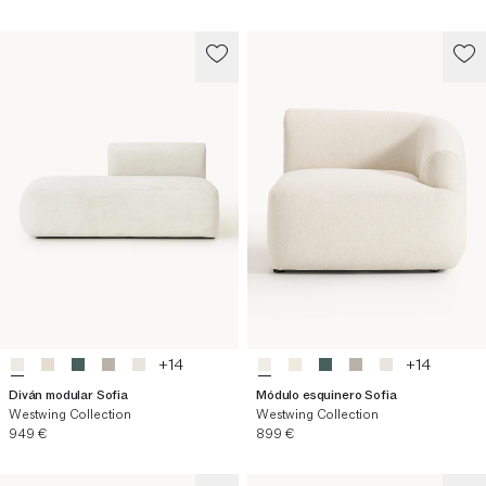
+
14
+
14
Diván modular Sofia
Módulo esquinero Sofia
Westwing Collection
Westwing Collection
Precio actual
Precio actual
949 €
899 €