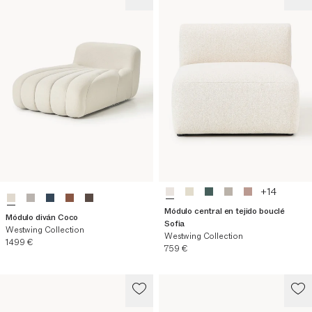
+
14
Módulo central en tejido bouclé
Módulo diván Coco
Sofia
Westwing Collection
Westwing Collection
Precio actual
1499 €
Precio actual
759 €