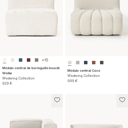
+
15
Módulo central de borreguillo bouclé
Módulo central Coco
Wolke
Westwing Collection
Westwing Collection
Precio actual
999 €
Precio actual
929 €