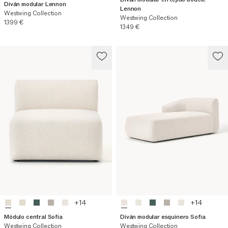
Diván modular Lennon
Lennon
Westwing Collection
Westwing Collection
Precio actual
1399 €
Precio actual
1349 €
+
14
+
14
Módulo central Sofia
Diván modular esquinero Sofia
Westwing Collection
Westwing Collection