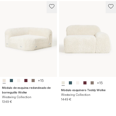
+
15
+
15
Módulo de esquina redondeado de
Módulo esquinero Teddy Wolke
borreguillo Wolke
Westwing Collection
Westwing Collection
Precio actual
1449 €
Precio actual
1349 €