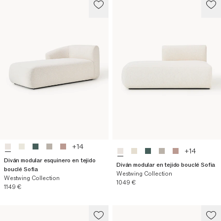
+
14
+
14
Diván modular esquinero en tejido
Diván modular en tejido bouclé Sofia
bouclé Sofia
Westwing Collection
Westwing Collection
Precio actual
1049 €
Precio actual
1149 €