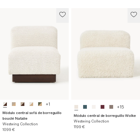
+
1
+
15
Módulo central sofá de borreguillo
Módulo central de borreguillo Wolke
bouclé Natalie
Westwing Collection
Westwing Collection
Precio actual
1199 €
Precio actual
1099 €