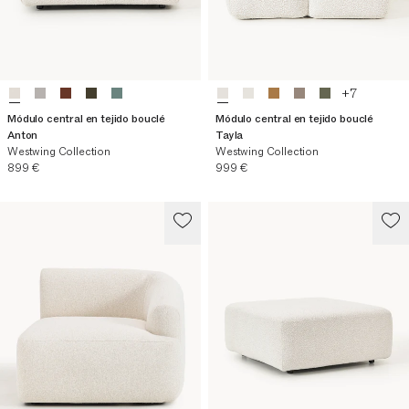
+
7
Módulo central en tejido bouclé
Módulo central en tejido bouclé
Anton
Tayla
Westwing Collection
Westwing Collection
Precio actual
Precio actual
899 €
999 €