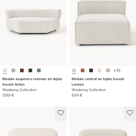
+
15
Módulo esquinero redondo en tejido
Módulo central en tejido bouclé
bouclé Anton
Lennon
Westwing Collection
Westwing Collection
Precio actual
Precio actual
1399 €
899 €