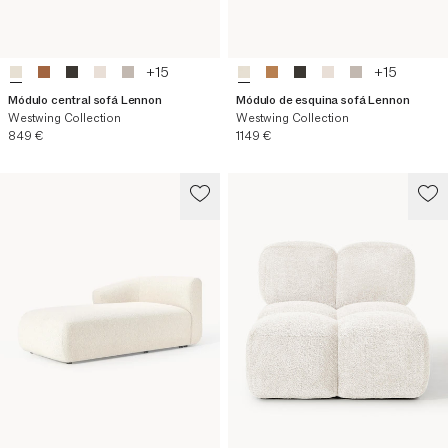
+
15
+
15
Módulo central sofá Lennon
Módulo de esquina sofá Lennon
Westwing Collection
Westwing Collection
Precio actual
Precio actual
849 €
1149 €