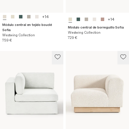
+
14
+
14
Módulo central en tejido bouclé
Módulo central de borreguillo Sofia
Sofia
Westwing Collection
Westwing Collection
Precio actual
729 €
Precio actual
759 €