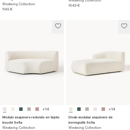
Westwing Collection
Westwing Collection
Precio actual
1649 €
Precio actual
1149 €
+
14
+
14
Módulo esquinero redondo en tejido
Diván modular esquinero de
bouclé Sofia
borreguillo Sofia
Westwing Collection
Westwing Collection