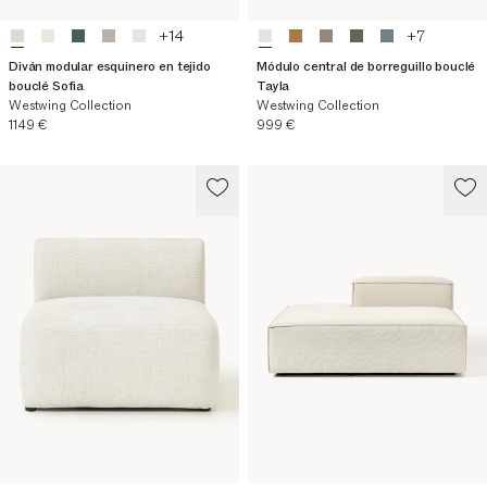
+
14
+
7
Diván modular esquinero en tejido
Módulo central de borreguillo bouclé
bouclé Sofia
Tayla
Westwing Collection
Westwing Collection
Precio actual
Precio actual
1149 €
999 €