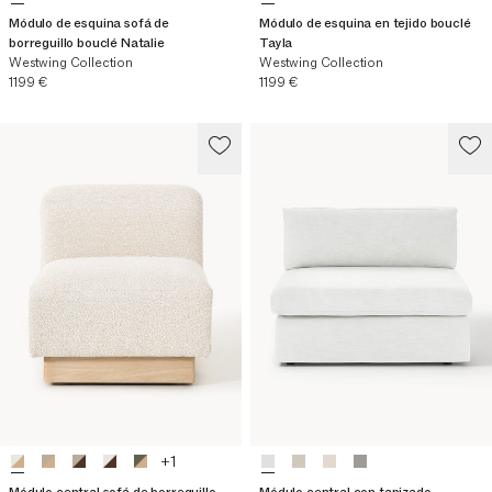
Módulo de esquina sofá de
Módulo de esquina en tejido bouclé
borreguillo bouclé Natalie
Tayla
Westwing Collection
Westwing Collection
Precio actual
Precio actual
1199 €
1199 €
+
1
Módulo central sofá de borreguillo
Módulo central con tapizado